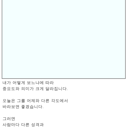
우리는 나무 한 그루도
보기에 좋은 위치와 각도를 잡아 심는데
사람은 그렇지 않습니다.
분명 그 사람에게도
좋은 점이 있을 텐데,
그것은 찾아보지 않고
자기가 보고 싶은 방향,
시각으로만 바라보면서
미워하거나 무시합니다.
사람은 그가 누구냐 인 것 보다
내가 어떻게 보느냐에 따라
중요도와 의미가 크게 달라집니다.
오늘은 그를 어제와 다른 각도에서
바라보면 좋겠습니다.
그러면
사람마다 다른 성격과