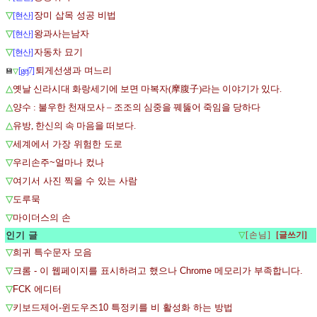
▽
장미 삽목 성공 비법
[현산]
▽
왕과사는남자
[현산]
▽
자동차 묘기
[현산]
퇴게선생과 며느리
[gej7]
💾
▽
△
옛날 신라시대 화랑세기에 보면 마복자(摩腹子)라는 이야기가 있다.
△
양수 : 불우한 천재모사 – 조조의 심중을 꿰뚫어 죽임을 당하다
△
유방, 한신의 속 마음을 떠보다.
▽
세계에서 가장 위험한 도로
▽
우리손주~얼마나 컸나
▽
여기서 사진 찍을 수 있는 사람
▽
도루묵
▽
마이더스의 손
인기 글
▽
[손님]
▽
​희귀 특수문자 모음
▽
크롬 - 이 웹페이지를 표시하려고 했으나 Chrome 메모리가 부족합니다.
▽
FCK 에디터
▽
키보드제어-윈도우즈10 특정키를 비 활성화 하는 방법