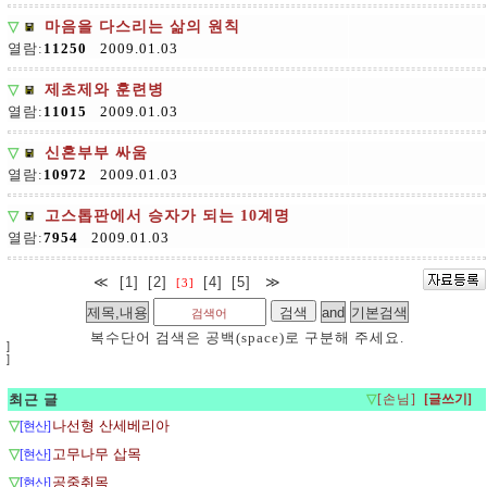
▽
마음을 다스리는 삶의 원칙
열람:
11250
2009.01.03
▽
제초제와 훈련병
열람:
11015
2009.01.03
▽
신혼부부 싸움
열람:
10972
2009.01.03
▽
고스톱판에서 승자가 되는 10계명
열람:
7954
2009.01.03
≪
[1]
[2]
[4]
[5]
≫
[3]
복수단어 검색은 공백(space)로 구분해 주세요.
]
]
최근 글
▽
[손님]
▽
나선형 산세베리아
[현산]
▽
고무나무 삽목
[현산]
▽
공중취목
[현산]