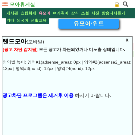
모아휴게실
게시판
쇼킹화제
유모어
여가취미
상식
소설
사진
방송다시듣기
기타
외국어
생활교육
유모어/위트
X
랜드모아
(모바일)
▽
"다른 각도로 바라보기 "
[광고 차단 감지됨]
모든 광고가 차단되었거나 미노출 상태입니다.
2009-01-03 00:43:10
작성:
언제나
댓글:
(0)
조회:11833
URL복사
▶
영역별 높이: 영역#1(adsense_area): 0px | 영역#2(adsense2_area):
12px | 영역#3(no-id): 12px | 영역#4(no-id): 12px
"다른 각도로 바라보기 "
사람이든, 식물이든, 물건이든
광고차단 프로그램은 제거후 이용
하시기 바랍니다.
가장 아름답게 보이는
위치와 각도가 있습니다.
어디에서 보느냐에 따라
아름답게 보이기도 하고,
추하게 보이기도 하며,
날카롭거나 부드럽게 보이는 것입니다.